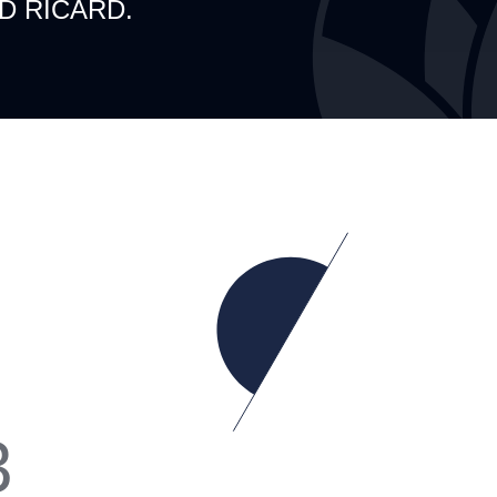
D RICARD.
3