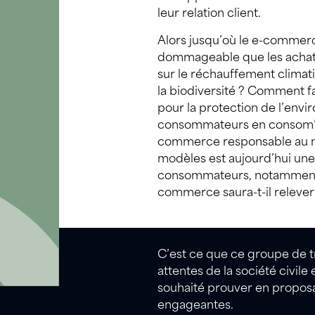
leur relation client.
Alors jusqu’où le e-commerce 
dommageable que les achats 
sur le réchauffement climatiq
la biodiversité ? Comment 
pour la protection de l’en
consommateurs
en consom’
commerce responsable au niv
modèles est aujourd’hui une
consommateurs, notamment l
commerce saura-t-il relever 
C’est ce que ce groupe de t
attentes
de la société civile
souhai
té prouver en propos
engageantes.