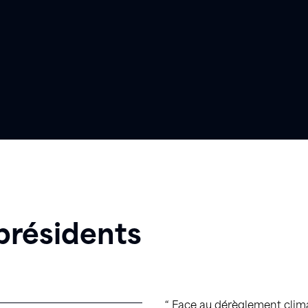
présidents
“ Face au dérèglement climati