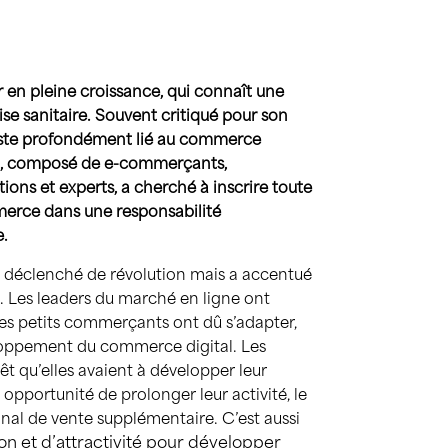
en pleine croissance, qui connaît une
ise sanitaire. Souvent critiqué pour son
este profondément lié au commerce
il, composé de e-commerçants,
ions et experts,
a cherché à inscrire toute
merce dans une responsabilité
.
as déclenché de révolution mais a accentué
à. Les leaders du marché en ligne ont
les petits commerçants ont dû s’adapter,
eloppement du commerce digital. Les
êt qu’elles avaient à développer leur
pportunité de prolonger leur activité, le
anal de vente supplémentaire. C’est aussi
ion
et d’attractivité pour développer