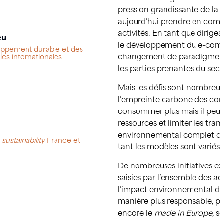
pression grandissante de la s
aujourd’hui prendre en com
activités. En tant que diri
eu
le développement du e-comm
oppement durable et des
changement de paradigme 
lles internationales
les parties prenantes du se
Mais les défis sont nombreu
l’empreinte carbone des co
consommer plus mais il peu
ressources et limiter les tra
environnemental complet du
e
sustainability
France et
tant les modèles sont variés 
De nombreuses initiatives e
saisies par l’ensemble des a
l’impact environnemental de
manière plus responsable, p
encore le
made in Europe
, 